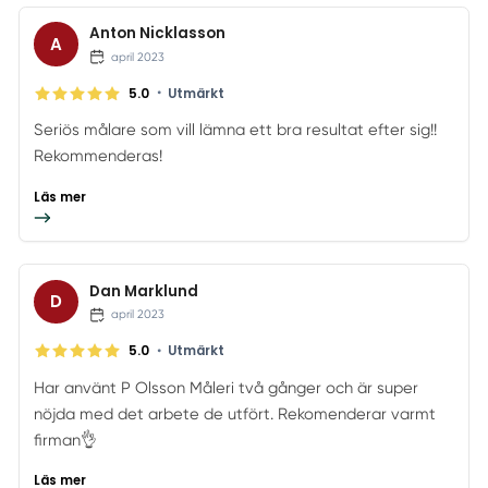
Anton Nicklasson
A
april 2023
•
5.0
Utmärkt
Seriös målare som vill lämna ett bra resultat efter sig!!
Rekommenderas!
Läs mer
Dan Marklund
D
april 2023
•
5.0
Utmärkt
Har använt P Olsson Måleri två gånger och är super
nöjda med det arbete de utfört. Rekomenderar varmt
firman👌
Läs mer