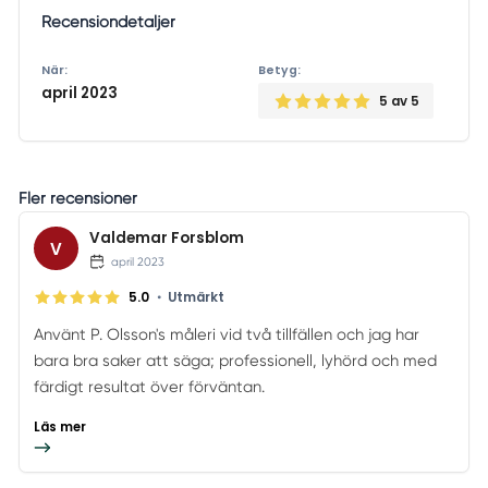
Recensiondetaljer
När:
Betyg:
april 2023
5
av 5
Fler recensioner
Valdemar Forsblom
V
april 2023
•
5.0
Utmärkt
Använt P. Olsson's måleri vid två tillfällen och jag har
bara bra saker att säga; professionell, lyhörd och med
färdigt resultat över förväntan.
Läs mer