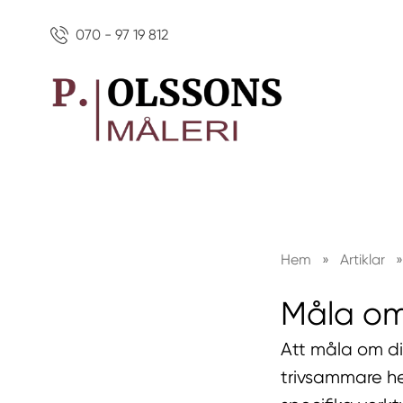
070 - 97 19 812
Hem
»
Artiklar
»
Måla om
Att måla om di
trivsammare h