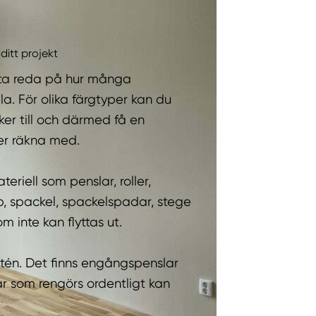
itt projekt
 ta reda på hur många
. För olika färgtyper kan du
er till och därmed få en
er räkna med.
teriell som penslar, roller,
p, spackel, spackelspadar, stege
m inte kan flyttas ut.
itén. Det finns engångspenslar
ar som rengörs ordentligt kan