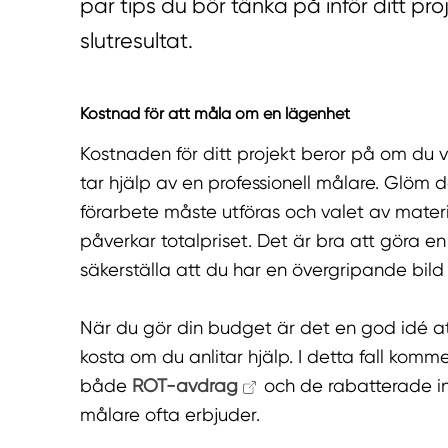
par tips du bör tänka på inför ditt proj
slutresultat.
Kostnad för att måla om en lägenhet
Kostnaden för ditt projekt beror på om du väl
tar hjälp av en professionell målare. Glöm 
förarbete måste utföras och valet av mater
påverkar totalpriset. Det är bra att göra en 
säkerställa att du har en övergripande bil
När du gör din budget är det en god idé a
kosta om du anlitar hjälp. I detta fall ko
både
ROT-avdrag
och de rabatterade in
målare ofta erbjuder.