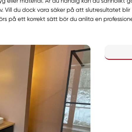
yg eller material. Är du händig kan du sannolikt g
v. Vill du dock vara säker på att slutresultatet bli
örs på ett korrekt sätt bör du anlita en professio