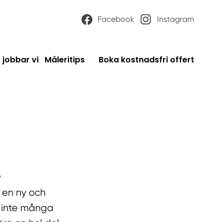
Facebook
Instagram
 jobbar vi
Måleritips
Boka kostnadsfri offert
s
 en ny och
 inte många