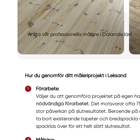
Anlita vår professionella målare i Dalarnas län!
Hur du genomför ditt måleriprojekt i Leksand
Förarbete
:
Väljer du att genomföra projektet på egen 
nödvändiga förarbetet
. Det motsvarar ofta 7
stor påverkan på slutresultatet. Beroende på
ta bort existerande tapeter och bredspackla vä
spacklas över för ett helt slätt slutresultat.
Målning
: