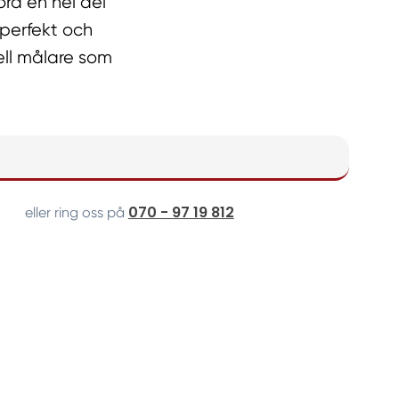
öra en hel del
r perfekt och
nell målare som
070 - 97 19 812
eller ring oss på