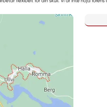
betar flexibelt för din skull. Vi är inte nöjd förens