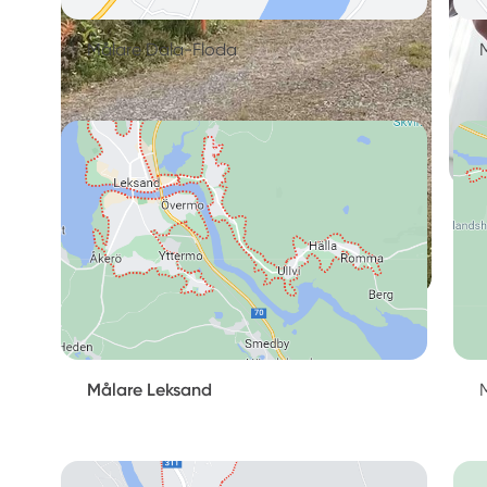
Målare Dala-Floda
Målare Leksand