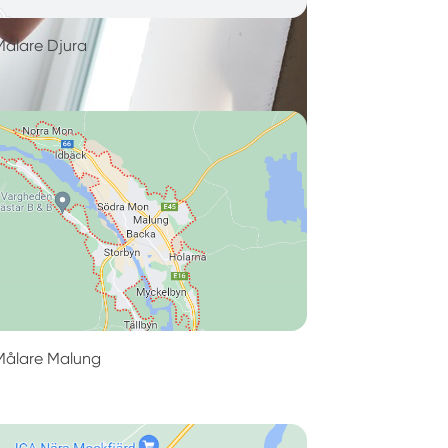
Målare Djura
Målare Malung