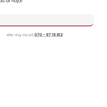
 du är nöjd!
070 - 97 19 812
eller ring oss på