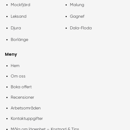
Mockfjärd
Malung
Leksand
Gagnef
Djura
Dala-Floda
Borlänge
Meny
Hem
Om oss
Boka offert
Recensioner
Arbetsområden
Kontaktuppgifter
Måla om lägenhet – Kostnad & Tips